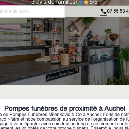
3 avis de familles
5/5
ande de devis
07 55 53 4
Pompes funèbres de proximité à Auchel
e de Pompes Funèbres Milenkovic & Co à Auchel. Forts de notr
voir-faire et notre compassion au service de l'organisation de f
age à vous épauler avec soin tout au long de ce moment doulou
sement les volontés de votre proche disparu. Ensemble, nous tâ