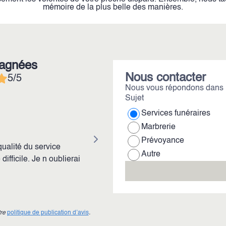
mémoire de la plus belle des manières.
pagnées
Nous contacter
5/5
Nous vous répondons dans l
Sujet
Services funéraires
d. radovic
Marbrerie
Prévoyance
ualité du service
Autre
ifficile. Je n oublierai
tre
politique de publication d’avis
.