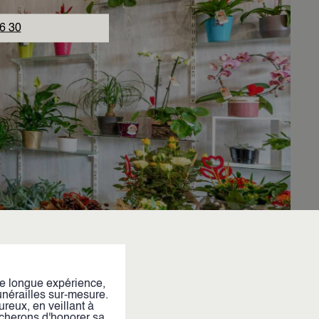
6 30
e longue expérience,
unérailles sur-mesure.
reux, en veillant à
cherons d'honorer sa