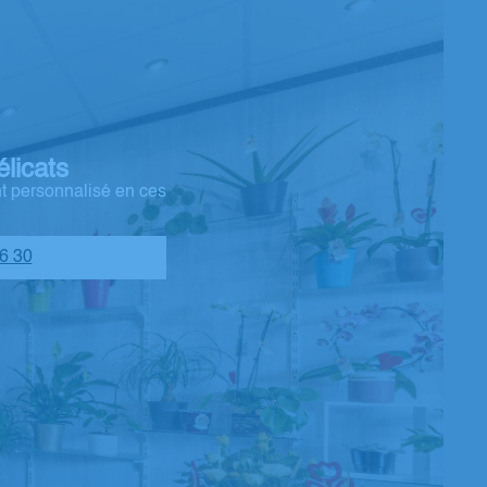
licats
t personnalisé en ces
6 30