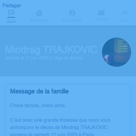
Partager
E-mail
SMS
WhatsApp
Facebook
Lien
Miodrag TRAJKOVIC
décédé le 17 juin 2023 à l'âge de 84 ans
Message de la famille
Chère famille, chers amis,
C’est avec une grande tristesse que nous vous
annonçons le décès de Miodrag TRAJKOVIC
survenu le samedi 17 juin 2023 à Paris.