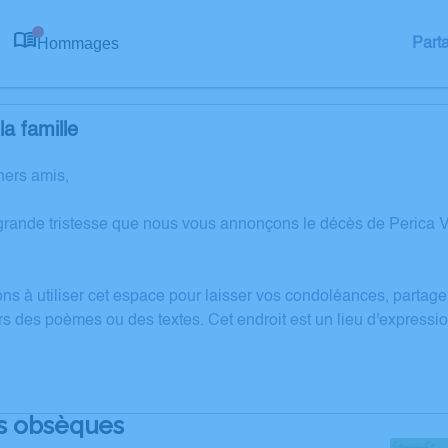
Hommages
Part
0
a famille
hers amis,
grande tristesse que nous vous annonçons le décès de Perica V
ons à utiliser cet espace pour laisser vos condoléances, partag
rs des poèmes ou des textes. Cet endroit est un lieu d'express
s obsèques