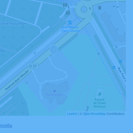
1
Leaflet
| ©
OpenStreetMap
Contributors
mplifia