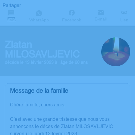
Partager
E-mail
SMS
WhatsApp
Facebook
Lien
Zlatan
MILOSAVLJEVIC
décédé le 13 février 2023 à l'âge de 60 ans
Message de la famille
Chère famille, chers amis,
C’est avec une grande tristesse que nous vous
annonçons le décès de Zlatan MILOSAVLJEVIC
survenu le lundi 13 février 2023.